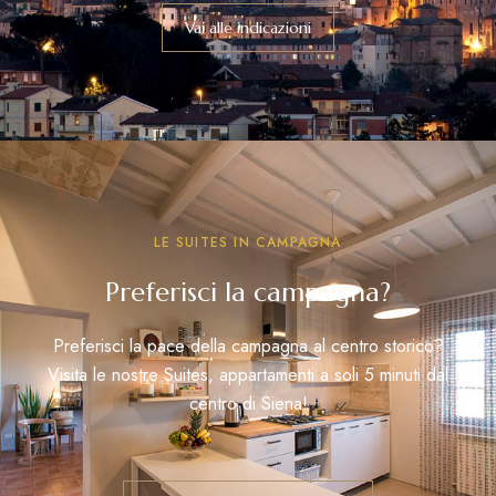
Vai alle indicazioni
LE SUITES IN CAMPAGNA
Preferisci la campagna?
Preferisci la pace della campagna al centro storico?
Visita le nostre Suites, appartamenti a soli 5 minuti dal
centro di Siena!