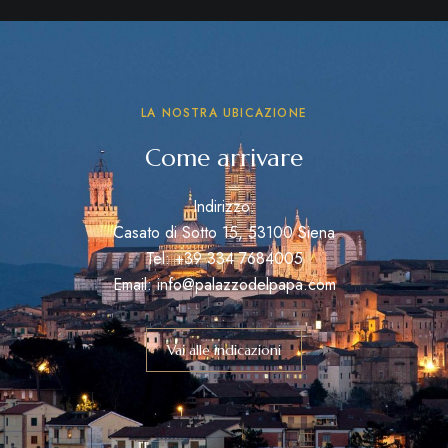
LA NOSTRA UBICAZIONE
Come arrivare
Indirizzo:
Casato di Sotto 15, 53100 Siena
Tel: +39 334 7684005
Email: info@palazzodelpapa.com
Vai alle indicazioni